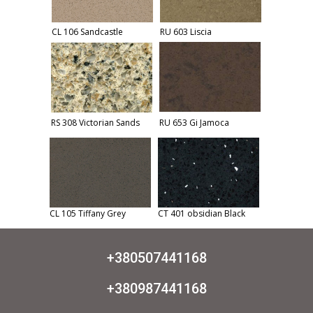
CL 106 Sandcastle
RU 603 Liscia
RS 308 Victorian Sands
RU 653 Gi Jamoca
CL 105 Tiffany Grey
CT 401 obsidian Black
+380507441168
+380987441168