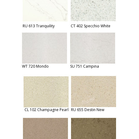
RU 613 Tranquility
CT 402 Specchio White
WT 720 Mondo
SU 751 Campina
CL 102 Champagne Pearl
RU 655 Destin New