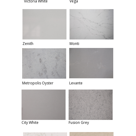
Victoria White
Vega
Zenith
Monti
Metropolis Oyster
Levante
City White
Fusion Grey