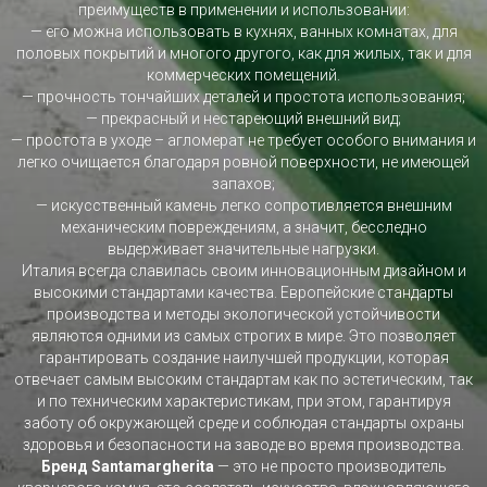
преимуществ в применении и использовании:
— его можна использовать в кухнях, ванных комнатах, для
половых покрытий и многого другого, как для жилых, так и для
коммерческих помещений.
— прочность тончайших деталей и простота использования;
— прекрасный и нестареющий внешний вид;
— простота в уходе – агломерат не требует особого внимания и
легко очищается благодаря ровной поверхности, не имеющей
запахов;
— искусственный камень легко сопротивляется внешним
механическим повреждениям, а значит, бесследно
выдерживает значительные нагрузки.
Италия всегда славилась своим инновационным дизайном и
высокими стандартами качества. Европейские стандарты
производства и методы экологической устойчивости
являются одними из самых строгих в мире. Это позволяет
гарантировать создание наилучшей продукции, которая
отвечает самым высоким стандартам как по эстетическим, так
и по техническим характеристикам, при этом, гарантируя
заботу об окружающей среде и соблюдая стандарты охраны
здоровья и безопасности на заводе во время производства.
Бренд Santamargherita
— это не просто производитель