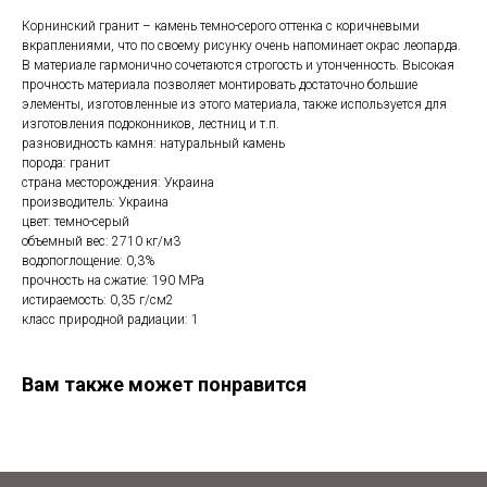
Корнинский гранит – камень темно-серого оттенка с коричневыми
вкраплениями, что по своему рисунку очень напоминает окрас леопарда.
В материале гармонично сочетаются строгость и утонченность. Высокая
прочность материала позволяет монтировать достаточно большие
элементы, изготовленные из этого материала, также используется для
изготовления подоконников, лестниц и т.п.
разновидность камня: натуральный камень
порода: гранит
страна месторождения: Украина
производитель: Украина
цвет: темно-серый
объемный вес: 2710 кг/м3
водопоглощение: 0,3%
прочность на сжатие: 190 МРа
истираемость: 0,35 г/см2
класс природной радиации: 1
Вам также может понравится