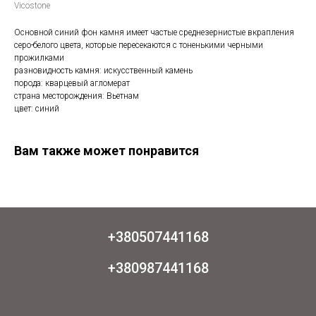
Vicostone
Основной синий фон камня имеет частые среднезернистые вкрапления
серо-белого цвета, которые пересекаются с тоненькими черными
прожилками
разновидность камня: искусственный камень
порода: кварцевый агломерат
страна месторождения: Вьетнам
цвет: синий
Вам также может понравится
+380507441168
+380987441168