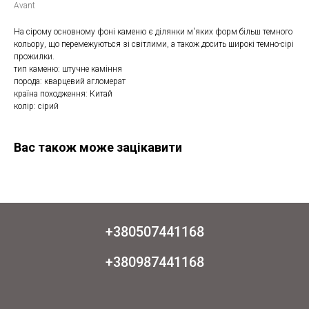
Avant
На сірому основному фоні каменю є ділянки м'яких форм більш темного
кольору, що перемежуються зі світлими, а також досить широкі темно-сірі
прожилки.
тип каменю: штучне каміння
порода: кварцевий агломерат
країна походження: Китай
колір: сірий
Вас також може зацікавити
+380507441168
+380987441168