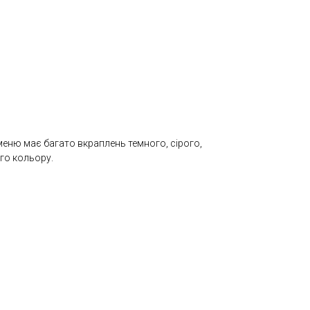
еню має багато вкраплень темного, сірого,
го кольору.