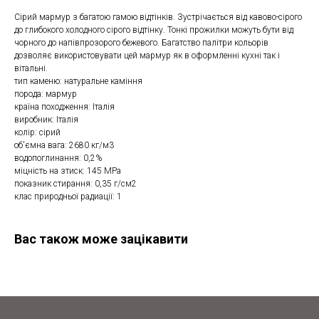
Сірий мармур з багатою гамою відтінків. Зустрічається від кавово-сірого
до глибокого холодного сірого відтінку. Тонкі прожилки можуть бути від
чорного до напівпрозорого бежевого. Багатство палітри кольорів
дозволяє використовувати цей мармур як в оформленні кухні так і
вітальні.
тип каменю: натуральне каміння
порода: мармур
країна походження: Італія
виробник: Італія
колір: сірий
об'ємна вага: 2680 кг/м3
водопоглинання: 0,2%
міцність на зтиск: 145 МРа
показник стирання: 0,35 г/см2
клас природньої радиації: 1
Вас також може зацікавити