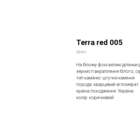
Terra red 005
Atem
На білому фоні великі ділянки
зернисті вкраплення білого, с
тип каменю: штучне каміння
порода: кварцевий агломерат
країна походження: Україна
колір: коричневий