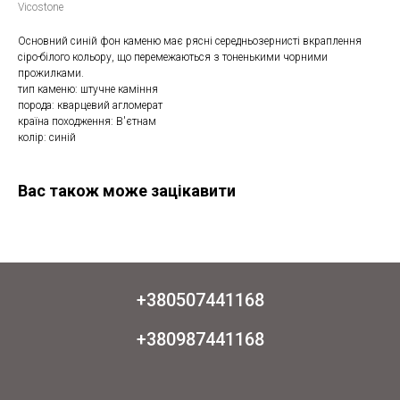
Vicostone
Основний синій фон каменю має рясні середньозернисті вкраплення
сіро-білого кольору, що перемежаються з тоненькими чорними
прожилками.
тип каменю: штучне каміння
порода: кварцевий агломерат
країна походження: В'єтнам
колір: синій
Вас також може зацікавити
+380507441168
+380987441168