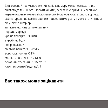
Благородний насичено-зелений колір мармуру може переходити від
світлого до темнішого. Прожилки чіткі, переважно прямі з невеликою
мережею розгалужень світло-зеленого, іноді жовто-салатового відтінку.
Цей натуральний камінь завжди привертатиме увагу і може стати гідним
акцентом в інтер'єрі.
тип каменю: натуральне каміння
порода: мармур
країна походження: Індія
виробник: Індія
колір: зелений
об'ємна вага: 2710 кг/м3
водопоглинання: 0,1%
міцність на зтиск: 147 МРа
показник стирання: 1,15 г/см2
клас природньої радиації: 1
Вас також може зацікавити