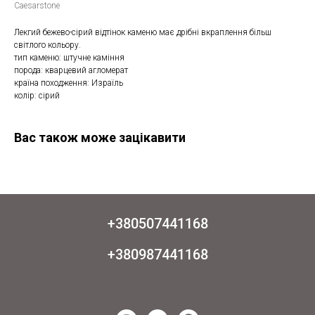
Caesarstone
Лекгий бежево-сірий відтінок каменю має дрібні вкраплення більш
світлого кольору.
тип каменю: штучне каміння
порода: кварцевий агломерат
країна походження: Израїль
колір: сірий
Вас також може зацікавити
+380507441168
+380987441168