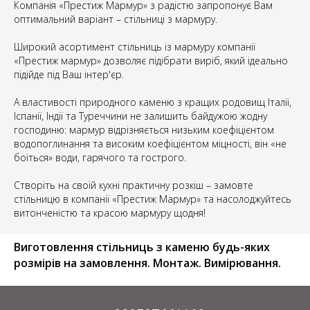
Компанія «Престиж Мармур» з радістю запропонує Вам
оптимальний варіант – стільниці з мармуру.
Широкий асортимент стільниць із мармуру компанії
«Престиж мармур» дозволяє підібрати виріб, який ідеально
підійде під Ваш інтер'єр.
А властивості природного каменю з кращих родовищ Італії,
Іспанії, Індії та Туреччини не залишить байдужою жодну
господиню: мармур відрізняється низьким коефіцієнтом
водопоглинання та високим коефіцієнтом міцності, він «не
боїться» води, гарячого та гострого.
Створіть на своїй кухні практичну розкіш – замовте
стільницю в компанії «Престиж Мармур» та насолоджуйтесь
витонченістю та красою мармуру щодня!
Виготовлення стільниць з каменю будь-яких
розмірів на замовлення. Монтаж. Вимірювання.